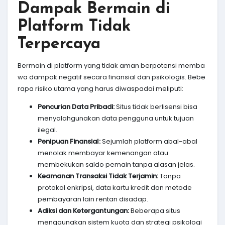
Dampak Bermain di
Platform Tidak
Terpercaya
Bermain di platform yang tidak aman berpotensi memba
wa dampak negatif secara finansial dan psikologis. Bebe
rapa risiko utama yang harus diwaspadai meliputi:
Pencurian Data Pribadi:
Situs tidak berlisensi bisa
menyalahgunakan data pengguna untuk tujuan
ilegal.
Penipuan Finansial:
Sejumlah platform abal-abal
menolak membayar kemenangan atau
membekukan saldo pemain tanpa alasan jelas.
Keamanan Transaksi Tidak Terjamin:
Tanpa
protokol enkripsi, data kartu kredit dan metode
pembayaran lain rentan disadap.
Adiksi dan Ketergantungan:
Beberapa situs
menggunakan sistem kuota dan strategi psikologi