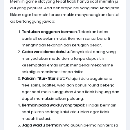
Memilih game slot yang tepat tidak hanya soal memilih ju
dul yang populer. Ada beberapa hal yang bisa Anda prak
tikkan agar bermain terasa makin menyenangkan dan tet
ap bertanggung jawab:
Tentukan anggaran bermain:
Tetapkan batas
bankroll sebelum mulai. Bermain santai berarti
menghindari tekanan dan kerugian besar.
Coba versi demo dahulu:
Banyak slot daring yang
menyediakan mode demo tanpa deposit, ini
kesempatan emas untuk mengenal mekanisme
sekaligus menikmati tanpa risiko.
Pahami fitur-fitur slot:
Pelajari dulu bagaimana
free spins, scatter, wild, dan bonus round bekerja
agar saat main sungguhan Anda tidak bingung dan
dapat memaksimalkan peluang.
Bermain pada waktu yang tepat:
Hindari bermain
saat pikiran sedang kalut atau lelah agar tidak
mudah frustasi.
Jaga waktu bermain:
Walaupun permainan terasa