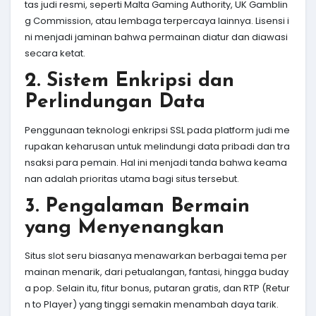
tas judi resmi, seperti Malta Gaming Authority, UK Gamblin
g Commission, atau lembaga terpercaya lainnya. Lisensi i
ni menjadi jaminan bahwa permainan diatur dan diawasi
secara ketat.
2. Sistem Enkripsi dan
Perlindungan Data
Penggunaan teknologi enkripsi SSL pada platform judi me
rupakan keharusan untuk melindungi data pribadi dan tra
nsaksi para pemain. Hal ini menjadi tanda bahwa keama
nan adalah prioritas utama bagi situs tersebut.
3. Pengalaman Bermain
yang Menyenangkan
Situs slot seru biasanya menawarkan berbagai tema per
mainan menarik, dari petualangan, fantasi, hingga buday
a pop. Selain itu, fitur bonus, putaran gratis, dan RTP (Retur
n to Player) yang tinggi semakin menambah daya tarik.