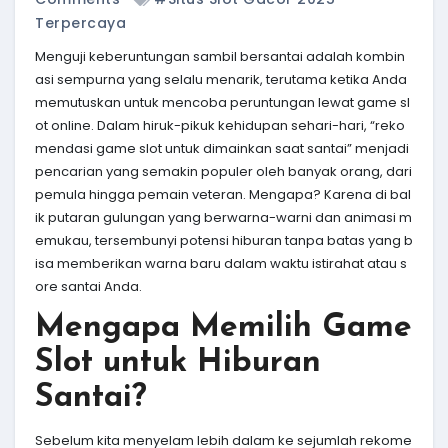
Terpercaya
Menguji keberuntungan sambil bersantai adalah kombin
asi sempurna yang selalu menarik, terutama ketika Anda
memutuskan untuk mencoba peruntungan lewat game sl
ot online. Dalam hiruk-pikuk kehidupan sehari-hari, “reko
mendasi game slot untuk dimainkan saat santai” menjadi
pencarian yang semakin populer oleh banyak orang, dari
pemula hingga pemain veteran. Mengapa? Karena di bal
ik putaran gulungan yang berwarna-warni dan animasi m
emukau, tersembunyi potensi hiburan tanpa batas yang b
isa memberikan warna baru dalam waktu istirahat atau s
ore santai Anda.
Mengapa Memilih Game
Slot untuk Hiburan
Santai?
Sebelum kita menyelam lebih dalam ke sejumlah rekome