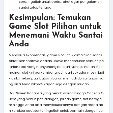
seru, ingatlah untuk beristirahat agar pengalaman
santai tetap terjaga.
Kesimpulan: Temukan
Game Slot Pilihan untuk
Menemani Waktu Santai
Anda
Mencari “rekomendasi game slot untuk dimainkan saat s
antai” sebenarnya adalah upaya menemukan sebuah pe
larian kecil yang menyenangkan dari rutinitas harian. Per
mainan slot kini berkembang jauh dari sekadar mesin judi
klasik, melampaui batas hiburan menjadi dunia fantasi ya
ng bisa Anda nikmati kapan saja dengan mudah.
Dari Sweet Bonanza yang penuh warna hingga Gonzo’s Q
uest yang penuh petualangan, pilihan game slot beraga
m hingga Anda bisa menyesuaikannya dengan mood da
n karakter saat santai. Ingatlah untuk bermain dengan cer