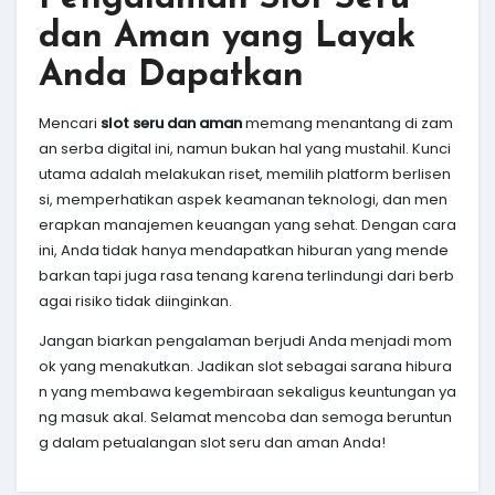
dan Aman yang Layak
Anda Dapatkan
Mencari
slot seru dan aman
memang menantang di zam
an serba digital ini, namun bukan hal yang mustahil. Kunci
utama adalah melakukan riset, memilih platform berlisen
si, memperhatikan aspek keamanan teknologi, dan men
erapkan manajemen keuangan yang sehat. Dengan cara
ini, Anda tidak hanya mendapatkan hiburan yang mende
barkan tapi juga rasa tenang karena terlindungi dari berb
agai risiko tidak diinginkan.
Jangan biarkan pengalaman berjudi Anda menjadi mom
ok yang menakutkan. Jadikan slot sebagai sarana hibura
n yang membawa kegembiraan sekaligus keuntungan ya
ng masuk akal. Selamat mencoba dan semoga beruntun
g dalam petualangan slot seru dan aman Anda!