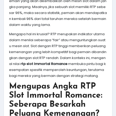
emain yang akan dikembalikan oleh mesin slot dalam jan
gka panjang. Misalnya, jika sebuah slot memiliki RTP sebe
sar 96%, maka secara statistik, pemain akan mendapatka
n kembali 96% dari total taruhan mereka setelah bermain
dalam waktu yang lama.
Mengapa hal ini krusial? RTP merupakan indikator utama
dalam menilai seberapa “fair” atau menguntungkan suat
u mesin slot. Slot dengan RTP tinggi memberikan peluang
kemenangan yang lebih kompetitif bagi pemain dibandin
gkan dengan slot RTP rendah. Dalam konteks ini, mengen
al nilai
rtp slot Immortal Romance
membuka pintu bagi k
esempatan spesifik memperoleh keuntungan, terutama
bagi mereka yang bermain dengan strategi matang.
Mengupas Angka RTP
Slot Immortal Romance:
Seberapa Besarkah
Peluang Kemenangan?