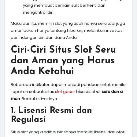
yang membuat pemain sulit berhenti dan
mengontrol diri.
Maka dari itu, memilih slot yang tidak hanya seru tapi juga
aman bukan hanya tentang hiburan, melainkan investasi
perlindungan diri dan dana Anda.
Ciri-Ciri Situs Slot Seru
dan Aman yang Harus
Anda Ketahui
Beberapa indikator dapat menjadi panduan untuk menila
i apakah sebuah situs
slot gacor
bisa disebut
seru dan a
man
. Berikut ciri-cirinya:
1. Lisensi Resmi dan
Regulasi
Situs slot yang kredibel biasanya memiliki lisensi dari otori