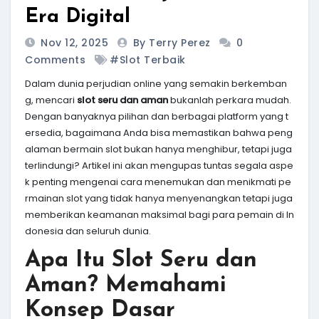
Era Digital
Nov 12, 2025
By Terry Perez
0
Comments
#slot Terbaik
Dalam dunia perjudian online yang semakin berkemban
g, mencari
slot seru dan aman
bukanlah perkara mudah.
Dengan banyaknya pilihan dan berbagai platform yang t
ersedia, bagaimana Anda bisa memastikan bahwa peng
alaman bermain slot bukan hanya menghibur, tetapi juga
terlindungi? Artikel ini akan mengupas tuntas segala aspe
k penting mengenai cara menemukan dan menikmati pe
rmainan slot yang tidak hanya menyenangkan tetapi juga
memberikan keamanan maksimal bagi para pemain di In
donesia dan seluruh dunia.
Apa Itu Slot Seru dan
Aman? Memahami
Konsep Dasar