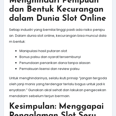
Menghindari Penipuan
dan Bentuk Kecurangan
dalam Dunia Slot Online
Setiap industri yang bernilai tinggi pasti ada risiko penipu
an. Dalam dunia slot online, kecurangan bisa muncul dala
m bentuk:
Manipulasi hasil putaran slot
Bonus palsu dan syarat tersembunyi
Penundaan penarikan dana tanpa alasan
Pemalsuan lisensi dan review palsu
Untuk menghindarinya, selalu ikuti prinsip “jangan tergoda
oleh janji manis yang terdengar terlalu bagus untuk jadi k
enyataan.” Gunakan akal sehat dan lakukan pengecekan
mendalam sebelum terjun bermain.
Kesimpulan: Menggapai
Pengalaman Slot Seru