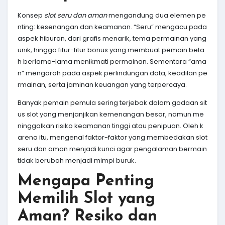
Konsep
slot seru dan aman
mengandung dua elemen pe
nting: kesenangan dan keamanan. “Seru” mengacu pada
aspek hiburan, dari grafis menarik, tema permainan yang
unik, hingga fitur-fitur bonus yang membuat pemain beta
h berlama-lama menikmati permainan. Sementara “ama
n” mengarah pada aspek perlindungan data, keadilan pe
rmainan, serta jaminan keuangan yang terpercaya.
Banyak pemain pemula sering terjebak dalam godaan sit
us slot yang menjanjikan kemenangan besar, namun me
ninggalkan risiko keamanan tinggi atau penipuan. Oleh k
arena itu, mengenal faktor-faktor yang membedakan slot
seru dan aman menjadi kunci agar pengalaman bermain
tidak berubah menjadi mimpi buruk.
Mengapa Penting
Memilih Slot yang
Aman? Resiko dan