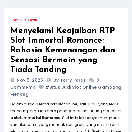
Slot Indonesia
Menyelami Keajaiban RTP
Slot Immortal Romance:
Rahasia Kemenangan dan
Sensasi Bermain yang
Tiada Tanding
Nov 5, 2025
By Terry Perez
0
Comments
#situs Judi Slot Online Gampang
Menang
Dalam dunia permainan slot online, satu judul yang terus
mencuri perhatian para penggemar judi daring adalah
rt
p slot Immortal Romance
. Slot ini tidak hanya menghadir
kan alur cerita yang menarik dan grafis yang memukau, t
etapi juga menyimpan misteri statistik RTP (Return to Playe