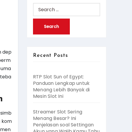
Search
for:
n dep
Recent Posts
 berm
 cuma
-teba
RTP Slot Sun of Egypt:
Panduan Lengkap untuk
Menang Lebih Banyak di
Mesin Slot Ini
n
Streamer Slot Sering
 simb
Menang Besar? Ini
g kom
Penjelasan soal Settingan
a men
Akun yang Wajib Kamu Tahu