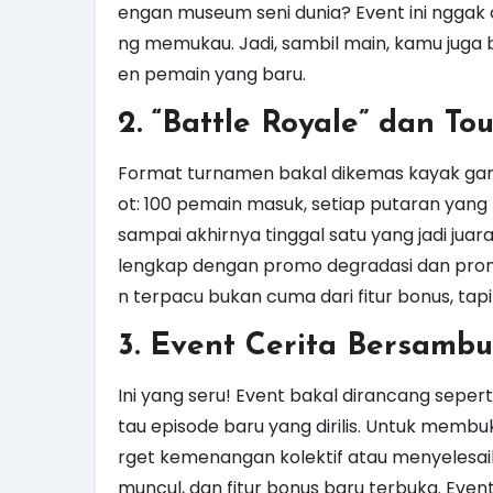
engan museum seni dunia? Event ini nggak c
ng memukau. Jadi, sambil main, kamu juga bi
en pemain yang baru.
2. “Battle Royale” dan T
Format turnamen bakal dikemas kayak game
ot: 100 pemain masuk, setiap putaran yang
sampai akhirnya tinggal satu yang jadi jua
lengkap dengan promo degradasi dan promos
n terpacu bukan cuma dari fitur bonus, tap
3. Event Cerita Bersamb
Ini yang seru! Event bakal dirancang seperti
tau episode baru yang dirilis. Untuk memb
rget kemenangan kolektif atau menyelesai
muncul, dan fitur bonus baru terbuka. Even