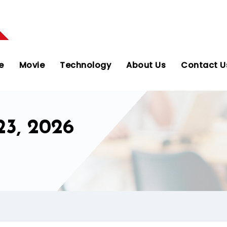
e
Movie
Technology
About Us
Contact U
23, 2026