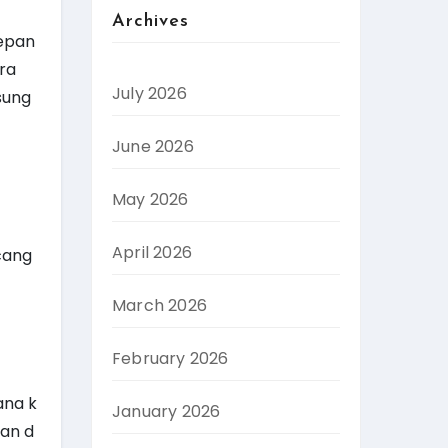
Archives
depan
ara
July 2026
sung
June 2026
May 2026
April 2026
cang
March 2026
February 2026
ana k
January 2026
kan d