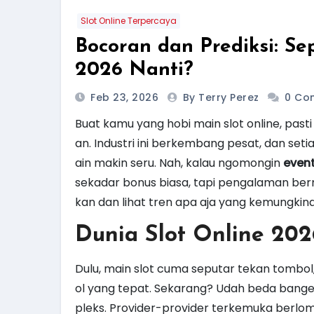
Slot Online Terpercaya
Bocoran dan Prediksi: Se
2026 Nanti?
Feb 23, 2026
By Terry Perez
0 Co
Buat kamu yang hobi main slot online, pa
an. Industri ini berkembang pesat, dan set
ain makin seru. Nah, kalau ngomongin
event
sekadar bonus biasa, tapi pengalaman ber
kan dan lihat tren apa aja yang kemungkina
Dunia Slot Online 202
Dulu, main slot cuma seputar tekan tombol
ol yang tepat. Sekarang? Udah beda banget.
pleks. Provider-provider terkemuka ber