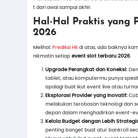
t dari awal sampai akhir.
Hal-Hal Praktis yang
2026
Melihat
Prediksi Hk
di atas, ada baiknya ka
nikmatin setiap
event slot terbaru 2026
.
Upgrade Perangkat dan Koneksi:
Deng
tablet, atau komputermu punya spesifik
apalagi buat ikut event live atau turn
Eksplorasi Provider yang Inovatif:
Coba
melakukan terobosan teknologi dan se
depan dalam menghadirkan event-eve
Kelola Budget dengan Lebih Strategis
penting banget buat atur bankroll sec