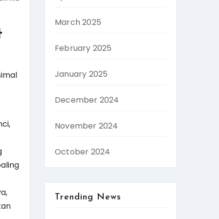
March 2025
t
February 2025
January 2025
simal
December 2024
ci,
November 2024
g
October 2024
aling
a,
Trending News
kan