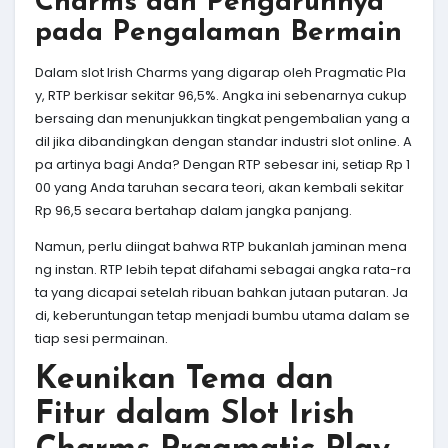
Charms dan Pengaruhnya
pada Pengalaman Bermain
Dalam slot Irish Charms yang digarap oleh Pragmatic Pla
y, RTP berkisar sekitar 96,5%. Angka ini sebenarnya cukup
bersaing dan menunjukkan tingkat pengembalian yang a
dil jika dibandingkan dengan standar industri slot online. A
pa artinya bagi Anda? Dengan RTP sebesar ini, setiap Rp 1
00 yang Anda taruhan secara teori, akan kembali sekitar
Rp 96,5 secara bertahap dalam jangka panjang.
Namun, perlu diingat bahwa RTP bukanlah jaminan mena
ng instan. RTP lebih tepat difahami sebagai angka rata-ra
ta yang dicapai setelah ribuan bahkan jutaan putaran. Ja
di, keberuntungan tetap menjadi bumbu utama dalam se
tiap sesi permainan.
Keunikan Tema dan
Fitur dalam Slot Irish