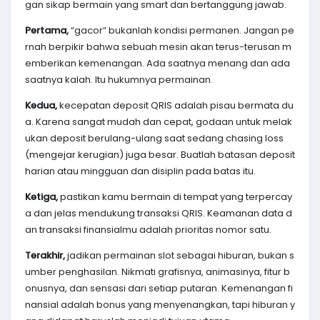
gan sikap bermain yang smart dan bertanggung jawab.
Pertama,
“gacor” bukanlah kondisi permanen. Jangan pe
rnah berpikir bahwa sebuah mesin akan terus-terusan m
emberikan kemenangan. Ada saatnya menang dan ada
saatnya kalah. Itu hukumnya permainan.
Kedua,
kecepatan deposit QRIS adalah pisau bermata du
a. Karena sangat mudah dan cepat, godaan untuk melak
ukan deposit berulang-ulang saat sedang chasing loss
(mengejar kerugian) juga besar. Buatlah batasan deposit
harian atau mingguan dan disiplin pada batas itu.
Ketiga,
pastikan kamu bermain di tempat yang terpercay
a dan jelas mendukung transaksi QRIS. Keamanan data d
an transaksi finansialmu adalah prioritas nomor satu.
Terakhir,
jadikan permainan slot sebagai hiburan, bukan s
umber penghasilan. Nikmati grafisnya, animasinya, fitur b
onusnya, dan sensasi dari setiap putaran. Kemenangan fi
nansial adalah bonus yang menyenangkan, tapi hiburan y