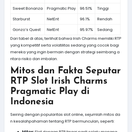
Sweet Bonanza
Pragmatic Play
96.51%
Tinggi
Starburst
NetEnt
96.1%
Rendah
Gonzo’s Quest
NetEnt
95.97%
Sedang
Dari tabel di atas, terlihat bahwa Irish Charms memiliki RTP
yang kompetitif serta volatilitas sedang yang cocok bagi
mereka yang ingin bermain dengan strategi seimbang a
ntara risiko dan imbalan.
Mitos dan Fakta Seputar
RTP Slot Irish Charms
Pragmatic Play di
Indonesia
Seiring dengan popularitas slot online, sejumlah mitos da
n kesalahpahaman tentang RTP bermunculan, seperti:
Mitos:
Slot dengan RTP tinggi pasti selalu menang