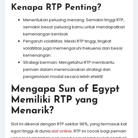
Kenapa RTP Penting?
Menentukan peluang menang: Semakin tinggi RTP,
semakin besar peluang kamu untuk mendapatkan
kemenangan kembali.
Pengaruh volatilitas: Meski RTP tinggi, tingkat
volatilitas juga memengaruhi frekuensi dan besar
kemenangan.
Strategi bermain: Mengetahui RTP membantu
pemain dalam merencanakan strategi dan
pengelolaan modal secara lebih efektif.
Mengapa Sun of Egypt
Memiliki RTP yang
Menarik?
Slot ini dikenal dengan RTP sekitar 96%, yang termasuk kat
egori tinggi di dunia
slot online
. RTP ini cocok bagi pemain