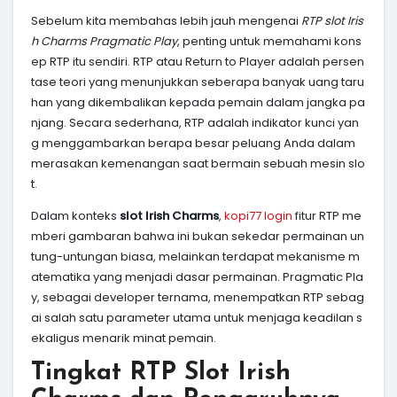
Sebelum kita membahas lebih jauh mengenai
RTP slot Iris
h Charms Pragmatic Play
, penting untuk memahami kons
ep RTP itu sendiri. RTP atau Return to Player adalah persen
tase teori yang menunjukkan seberapa banyak uang taru
han yang dikembalikan kepada pemain dalam jangka pa
njang. Secara sederhana, RTP adalah indikator kunci yan
g menggambarkan berapa besar peluang Anda dalam
merasakan kemenangan saat bermain sebuah mesin slo
t.
Dalam konteks
slot Irish Charms
,
kopi77 login
fitur RTP me
mberi gambaran bahwa ini bukan sekedar permainan un
tung-untungan biasa, melainkan terdapat mekanisme m
atematika yang menjadi dasar permainan. Pragmatic Pla
y, sebagai developer ternama, menempatkan RTP sebag
ai salah satu parameter utama untuk menjaga keadilan s
ekaligus menarik minat pemain.
Tingkat RTP Slot Irish