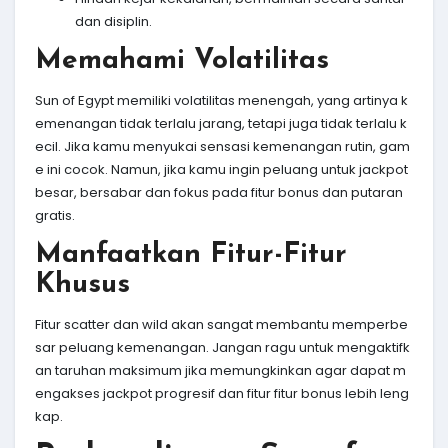
dan disiplin.
Memahami Volatilitas
Sun of Egypt memiliki volatilitas menengah, yang artinya k
emenangan tidak terlalu jarang, tetapi juga tidak terlalu k
ecil. Jika kamu menyukai sensasi kemenangan rutin, gam
e ini cocok. Namun, jika kamu ingin peluang untuk jackpot
besar, bersabar dan fokus pada fitur bonus dan putaran
gratis.
Manfaatkan Fitur-Fitur
Khusus
Fitur scatter dan wild akan sangat membantu memperbe
sar peluang kemenangan. Jangan ragu untuk mengaktifk
an taruhan maksimum jika memungkinkan agar dapat m
engakses jackpot progresif dan fitur fitur bonus lebih leng
kap.