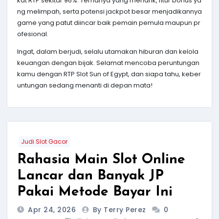
kat RTP sekitar 96%. Temanya yang menarik, fitur bonus ya
ng melimpah, serta potensi jackpot besar menjadikannya
game yang patut diincar baik pemain pemula maupun pr
ofesional.
Ingat, dalam berjudi, selalu utamakan hiburan dan kelola
keuangan dengan bijak. Selamat mencoba peruntungan
kamu dengan RTP Slot Sun of Egypt, dan siapa tahu, keber
untungan sedang menanti di depan mata!
Judi Slot Gacor
Rahasia Main Slot Online
Lancar dan Banyak JP
Pakai Metode Bayar Ini
Apr 24, 2026
By Terry Perez
0