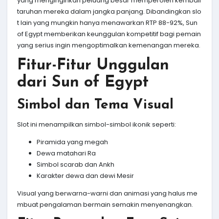
yang menginginkan peluang besar memperoleh kembali
taruhan mereka dalam jangka panjang. Dibandingkan slo
t lain yang mungkin hanya menawarkan RTP 88-92%, Sun
of Egypt memberikan keunggulan kompetitif bagi pemain
yang serius ingin mengoptimalkan kemenangan mereka.
Fitur-Fitur Unggulan
dari Sun of Egypt
Simbol dan Tema Visual
Slot ini menampilkan simbol-simbol ikonik seperti:
Piramida yang megah
Dewa matahari Ra
Simbol scarab dan Ankh
Karakter dewa dan dewi Mesir
Visual yang berwarna-warni dan animasi yang halus me
mbuat pengalaman bermain semakin menyenangkan.