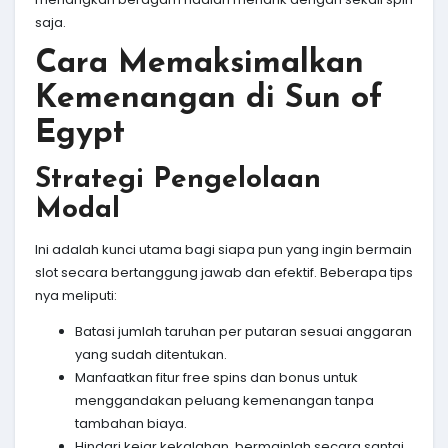
saja.
Cara Memaksimalkan
Kemenangan di Sun of
Egypt
Strategi Pengelolaan
Modal
Ini adalah kunci utama bagi siapa pun yang ingin bermain
slot secara bertanggung jawab dan efektif. Beberapa tips
nya meliputi:
Batasi jumlah taruhan per putaran sesuai anggaran
yang sudah ditentukan.
Manfaatkan fitur free spins dan bonus untuk
menggandakan peluang kemenangan tanpa
tambahan biaya.
Hindari kejar kekalahan, bermainlah secara santai