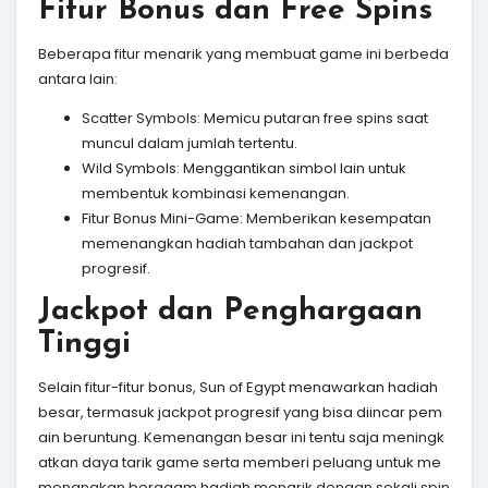
Fitur Bonus dan Free Spins
Beberapa fitur menarik yang membuat game ini berbeda
antara lain:
Scatter Symbols: Memicu putaran free spins saat
muncul dalam jumlah tertentu.
Wild Symbols: Menggantikan simbol lain untuk
membentuk kombinasi kemenangan.
Fitur Bonus Mini-Game: Memberikan kesempatan
memenangkan hadiah tambahan dan jackpot
progresif.
Jackpot dan Penghargaan
Tinggi
Selain fitur-fitur bonus, Sun of Egypt menawarkan hadiah
besar, termasuk jackpot progresif yang bisa diincar pem
ain beruntung. Kemenangan besar ini tentu saja meningk
atkan daya tarik game serta memberi peluang untuk me
menangkan beragam hadiah menarik dengan sekali spin