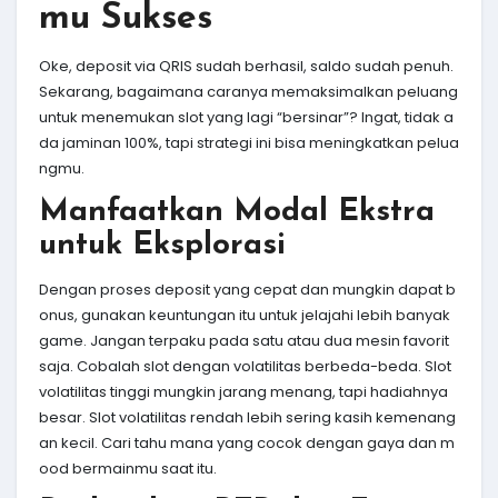
mu Sukses
Oke, deposit via QRIS sudah berhasil, saldo sudah penuh.
Sekarang, bagaimana caranya memaksimalkan peluang
untuk menemukan slot yang lagi “bersinar”? Ingat, tidak a
da jaminan 100%, tapi strategi ini bisa meningkatkan pelua
ngmu.
Manfaatkan Modal Ekstra
untuk Eksplorasi
Dengan proses deposit yang cepat dan mungkin dapat b
onus, gunakan keuntungan itu untuk jelajahi lebih banyak
game. Jangan terpaku pada satu atau dua mesin favorit
saja. Cobalah slot dengan volatilitas berbeda-beda. Slot
volatilitas tinggi mungkin jarang menang, tapi hadiahnya
besar. Slot volatilitas rendah lebih sering kasih kemenang
an kecil. Cari tahu mana yang cocok dengan gaya dan m
ood bermainmu saat itu.