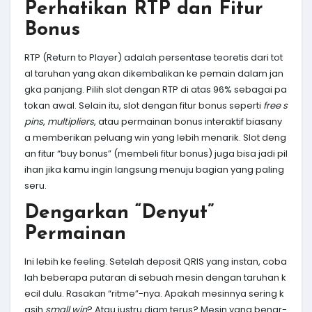
Perhatikan RTP dan Fitur
Bonus
RTP (Return to Player) adalah persentase teoretis dari tot
al taruhan yang akan dikembalikan ke pemain dalam jan
gka panjang. Pilih slot dengan RTP di atas 96% sebagai pa
tokan awal. Selain itu, slot dengan fitur bonus seperti
free s
pins
,
multipliers
, atau permainan bonus interaktif biasany
a memberikan peluang win yang lebih menarik. Slot deng
an fitur “buy bonus” (membeli fitur bonus) juga bisa jadi pil
ihan jika kamu ingin langsung menuju bagian yang paling
seru.
Dengarkan “Denyut”
Permainan
Ini lebih ke feeling. Setelah deposit QRIS yang instan, coba
lah beberapa putaran di sebuah mesin dengan taruhan k
ecil dulu. Rasakan “ritme”-nya. Apakah mesinnya sering k
asih
small win
? Atau justru diam terus? Mesin yang benar-