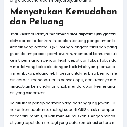
ang didapat haruslah menjadi tujuan utama.
Menyatukan Kemudahan
dan Peluang
Jadi, kesimpulannya, fenomena
slot deposit QRIS gacor
l
ebih dari sekadar tren. Ini adalah tentang pengalaman b
ermain yang optimal. QRIS menghilangkan friksi dan gang
guan dalam proses pembayaran, membuat kamu masuk
ke inti permainan dengan lebih cepat dan fokus. Fokus da
n modal yang terkelola dengan baik inilah yang kemudia
n membuka peluang lebih besar untukmu bisa bermain le
bih cerdas, mencoba lebih banyak opsi, dan akhirnya me
ningkatkan kemungkinan untuk mendaratkan kemenang
an yang diidamkan.
Selalu ingat prinsip bermain yang bertanggung jawab. Gu
nakan kemudahan teknologi seperti QRIS untuk memperl
ancar hiburanmu, bukan menjerumuskan. Dengan minds
et yang tepat dan strategi yang baik, kombinasi antara m