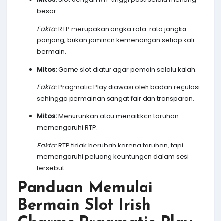
besar.
Fakta:
RTP merupakan angka rata-rata jangka
panjang, bukan jaminan kemenangan setiap kali
bermain.
Mitos:
Game slot diatur agar pemain selalu kalah.
Fakta:
Pragmatic Play diawasi oleh badan regulasi
sehingga permainan sangat fair dan transparan.
Mitos:
Menurunkan atau menaikkan taruhan
memengaruhi RTP.
Fakta:
RTP tidak berubah karena taruhan, tapi
memengaruhi peluang keuntungan dalam sesi
tersebut.
Panduan Memulai
Bermain Slot Irish