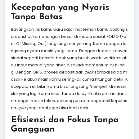
Kecepatan yang Nyaris
Tanpa Batas
Bayangkan ini: kamu baru saja lihat teman kamu posting s
creenshot kemenangan besar di media sosial. FOMO (Fe
ar Of Missing Out) langsung menyerang. Kamu pengen la
ngsung nyoba mesin yang sama. Dengan deposit konven
sional seperti transfer bank yang butuh waktu verifikasi at
au input manual yang ribet, bisa jadi momentum itu hilan
g. Dengan QRIS, proses deposit dari
click
sampai saldo m
asuk ke akun main kamu seringkali cuma hitungan detik. K
ecepatan ini bikin kamu bisa langsung “nempel” di mesin
slot yang lagi kamu incar tanpa delay. Ketika pikiran dan s
emangat masih fokus, peluang untuk mengambil keputus
an
spin
yang tepat juga bisa lebih baik.
Efisiensi dan Fokus Tanpa
Gangguan