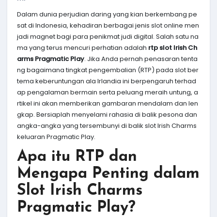
Dalam dunia perjudian daring yang kian berkembang pe
sat di Indonesia, kehadiran berbagai jenis slot online men
jadi magnet bagi para penikmat judi digital. Salah satu na
ma yang terus mencuri perhatian adalah
rtp slot Irish Ch
arms Pragmatic Play
. Jika Anda pernah penasaran tenta
ng bagaimana tingkat pengembalian (RTP) pada slot ber
tema keberuntungan ala Irlandia ini berpengaruh terhad
ap pengalaman bermain serta peluang meraih untung, a
rtikel ini akan memberikan gambaran mendalam dan len
gkap. Bersiaplah menyelami rahasia di balik pesona dan
angka-angka yang tersembunyi di balik slot Irish Charms
keluaran Pragmatic Play.
Apa itu RTP dan
Mengapa Penting dalam
Slot Irish Charms
Pragmatic Play?