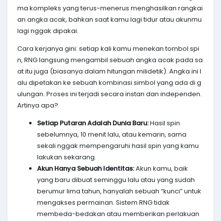
ma kompleks yang terus-menerus menghasilkan rangkai
an angka acak, bahkan saat kamu lagi tidur atau akunmu
lagi nggak dipakai.
Cara kerjanya gini: setiap kali kamu menekan tombol spi
n, RNG langsung mengambil sebuah angka acak pada sa
at itu juga (biasanya dalam hitungan milidetik). Angka ini l
alu dipetakan ke sebuah kombinasi simbol yang ada di g
ulungan. Proses ini terjadi secara instan dan independen.
Artinya apa?
Setiap Putaran Adalah Dunia Baru:
Hasil spin
sebelumnya, 10 menit lalu, atau kemarin, sama
sekali nggak mempengaruhi hasil spin yang kamu
lakukan sekarang.
Akun Hanya Sebuah Identitas:
Akun kamu, baik
yang baru dibuat seminggu lalu atau yang sudah
berumur lima tahun, hanyalah sebuah “kunci” untuk
mengakses permainan. Sistem RNG tidak
membeda-bedakan atau memberikan perlakuan