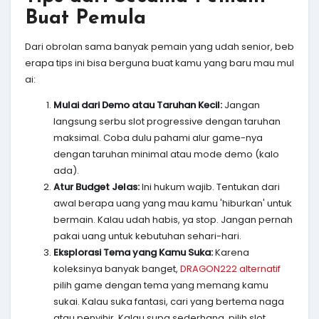
Buat Pemula
Dari obrolan sama banyak pemain yang udah senior, beb
erapa tips ini bisa berguna buat kamu yang baru mau mul
ai:
Mulai dari Demo atau Taruhan Kecil:
Jangan
langsung serbu slot progressive dengan taruhan
maksimal. Coba dulu pahami alur game-nya
dengan taruhan minimal atau mode demo (kalo
ada).
Atur Budget Jelas:
Ini hukum wajib. Tentukan dari
awal berapa uang yang mau kamu 'hiburkan' untuk
bermain. Kalau udah habis, ya stop. Jangan pernah
pakai uang untuk kebutuhan sehari-hari.
Eksplorasi Tema yang Kamu Suka:
Karena
koleksinya banyak banget,
DRAGON222 alternatif
pilih game dengan tema yang memang kamu
sukai. Kalau suka fantasi, cari yang bertema naga
atau penyihir. Kalau supa sederhana, pilih slot