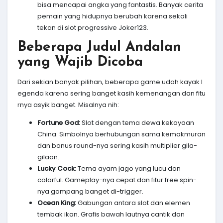
bisa mencapai angka yang fantastis. Banyak cerita
pemain yang hidupnya berubah karena sekali
tekan di slot progressive Joker123.
Beberapa Judul Andalan
yang Wajib Dicoba
Dari sekian banyak pilihan, beberapa game udah kayak l
egenda karena sering banget kasih kemenangan dan fitu
rnya asyik banget. Misalnya nih:
Fortune God:
Slot dengan tema dewa kekayaan
China. Simbolnya berhubungan sama kemakmuran
dan bonus round-nya sering kasih multiplier gila-
gilaan.
Lucky Cock:
Tema ayam jago yang lucu dan
colorful. Gameplay-nya cepat dan fitur free spin-
nya gampang banget di-trigger.
Ocean King:
Gabungan antara slot dan elemen
tembak ikan. Grafis bawah lautnya cantik dan