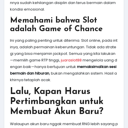
nnya sudah kehilangan disiplin dan terus bermain dalam
kondisi emosional.
Memahami bahwa Slot
adalah Game of Chance
Ini yang paling penting untuk diterima. Slot online, pada int
inya, adalah permainan keberuntungan. Tidak ada strate
gi yang bisa menjamin jackpot. Semua yang kita lakukan
—memilih game RTP tinggi,
juaraslot88
mengelola uang d
engan baik—hanya bertujuan untuk
memaksimalkan sesi
bermain dan hiburan
, bukan mengalahkan sistem. Hasil a
khirnya tetaplah acak.
Lalu, Kapan Harus
Pertimbangkan untuk
Membuat Akun Baru?
Walaupun akun baru nggak membuat RNG lebih sayang p