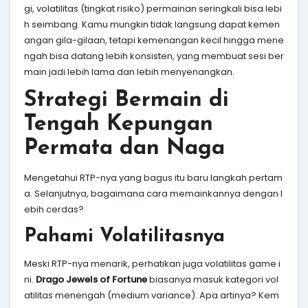
gi, volatilitas (tingkat risiko) permainan seringkali bisa lebi
h seimbang. Kamu mungkin tidak langsung dapat kemen
angan gila-gilaan, tetapi kemenangan kecil hingga mene
ngah bisa datang lebih konsisten, yang membuat sesi ber
main jadi lebih lama dan lebih menyenangkan.
Strategi Bermain di
Tengah Kepungan
Permata dan Naga
Mengetahui RTP-nya yang bagus itu baru langkah pertam
a. Selanjutnya, bagaimana cara memainkannya dengan l
ebih cerdas?
Pahami Volatilitasnya
Meski RTP-nya menarik, perhatikan juga volatilitas game i
ni.
Drago Jewels of Fortune
biasanya masuk kategori vol
atilitas menengah (medium variance). Apa artinya? Kem