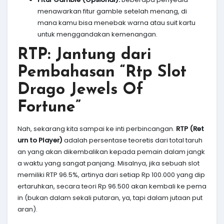
menawarkan fitur gamble setelah menang, di
mana kamu bisa menebak warna atau suit kartu
untuk menggandakan kemenangan.
RTP: Jantung dari
Pembahasan “Rtp Slot
Drago Jewels Of
Fortune”
Nah, sekarang kita sampai ke inti perbincangan.
RTP (Ret
urn to Player)
adalah persentase teoretis dari total taruh
an yang akan dikembalikan kepada pemain dalam jangk
a waktu yang sangat panjang. Misalnya, jika sebuah slot
memiliki RTP 96.5%, artinya dari setiap Rp 100.000 yang dip
ertaruhkan, secara teori Rp 96.500 akan kembali ke pema
in (bukan dalam sekali putaran, ya, tapi dalam jutaan put
aran).