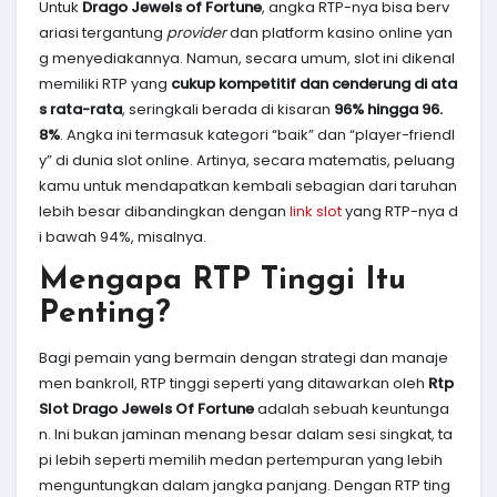
Untuk
Drago Jewels of Fortune
, angka RTP-nya bisa berv
ariasi tergantung
provider
dan platform kasino online yan
g menyediakannya. Namun, secara umum, slot ini dikenal
memiliki RTP yang
cukup kompetitif dan cenderung di ata
s rata-rata
, seringkali berada di kisaran
96% hingga 96.
8%
. Angka ini termasuk kategori “baik” dan “player-friendl
y” di dunia slot online. Artinya, secara matematis, peluang
kamu untuk mendapatkan kembali sebagian dari taruhan
lebih besar dibandingkan dengan
link slot
yang RTP-nya d
i bawah 94%, misalnya.
Mengapa RTP Tinggi Itu
Penting?
Bagi pemain yang bermain dengan strategi dan manaje
men bankroll, RTP tinggi seperti yang ditawarkan oleh
Rtp
Slot Drago Jewels Of Fortune
adalah sebuah keuntunga
n. Ini bukan jaminan menang besar dalam sesi singkat, ta
pi lebih seperti memilih medan pertempuran yang lebih
menguntungkan dalam jangka panjang. Dengan RTP ting