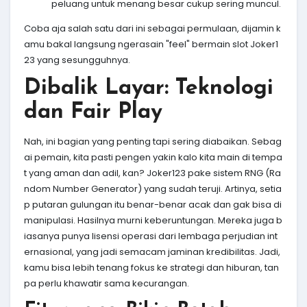
peluang untuk menang besar cukup sering muncul.
Coba aja salah satu dari ini sebagai permulaan, dijamin k
amu bakal langsung ngerasain "feel" bermain slot Joker1
23 yang sesungguhnya.
Dibalik Layar: Teknologi
dan Fair Play
Nah, ini bagian yang penting tapi sering diabaikan. Sebag
ai pemain, kita pasti pengen yakin kalo kita main di tempa
t yang aman dan adil, kan? Joker123 pake sistem RNG (Ra
ndom Number Generator) yang sudah teruji. Artinya, setia
p putaran gulungan itu benar-benar acak dan gak bisa di
manipulasi. Hasilnya murni keberuntungan. Mereka juga b
iasanya punya lisensi operasi dari lembaga perjudian int
ernasional, yang jadi semacam jaminan kredibilitas. Jadi,
kamu bisa lebih tenang fokus ke strategi dan hiburan, tan
pa perlu khawatir sama kecurangan.