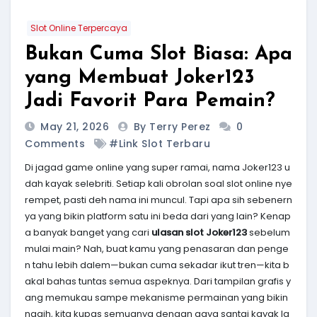
Slot Online Terpercaya
Bukan Cuma Slot Biasa: Apa
yang Membuat Joker123
Jadi Favorit Para Pemain?
May 21, 2026
By Terry Perez
0
Comments
#link Slot Terbaru
Di jagad game online yang super ramai, nama Joker123 u
dah kayak selebriti. Setiap kali obrolan soal slot online nye
rempet, pasti deh nama ini muncul. Tapi apa sih sebenern
ya yang bikin platform satu ini beda dari yang lain? Kenap
a banyak banget yang cari
ulasan slot Joker123
sebelum
mulai main? Nah, buat kamu yang penasaran dan penge
n tahu lebih dalem—bukan cuma sekadar ikut tren—kita b
akal bahas tuntas semua aspeknya. Dari tampilan grafis y
ang memukau sampe mekanisme permainan yang bikin
nagih, kita kupas semuanya dengan gaya santai kayak la