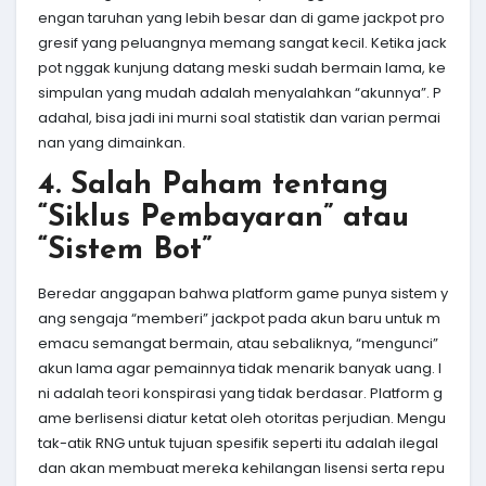
engan taruhan yang lebih besar dan di game jackpot pro
gresif yang peluangnya memang sangat kecil. Ketika jack
pot nggak kunjung datang meski sudah bermain lama, ke
simpulan yang mudah adalah menyalahkan “akunnya”. P
adahal, bisa jadi ini murni soal statistik dan varian permai
nan yang dimainkan.
4. Salah Paham tentang
“Siklus Pembayaran” atau
“Sistem Bot”
Beredar anggapan bahwa platform game punya sistem y
ang sengaja “memberi” jackpot pada akun baru untuk m
emacu semangat bermain, atau sebaliknya, “mengunci”
akun lama agar pemainnya tidak menarik banyak uang. I
ni adalah teori konspirasi yang tidak berdasar. Platform g
ame berlisensi diatur ketat oleh otoritas perjudian. Mengu
tak-atik RNG untuk tujuan spesifik seperti itu adalah ilegal
dan akan membuat mereka kehilangan lisensi serta repu