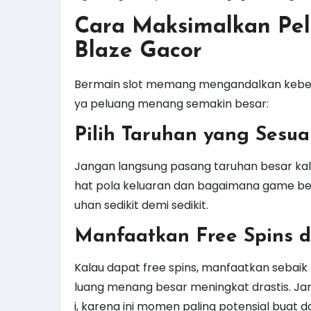
Cara Maksimalkan Pel
Blaze Gacor
Bermain slot memang mengandalkan keberu
ya peluang menang semakin besar:
Pilih Taruhan yang Sesua
Jangan langsung pasang taruhan besar kalau
hat pola keluaran dan bagaimana game berj
uhan sedikit demi sedikit.
Manfaatkan Free Spins 
Kalau dapat free spins, manfaatkan sebaik m
luang menang besar meningkat drastis. Jan
i, karena ini momen paling potensial buat 