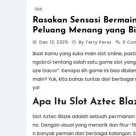
Slot
Rasakan Sensasi Bermain
Peluang Menang yang Bi
Dec 13, 2025
By Terry Perez
0 Co
Buat kamu yang suka main slot online, pasti n
ngobrol tentang salah satu game slot yang 
aze Gacor”. Kenapa sih game ini bisa dibil
main? Yuk, kita bahas tuntas dari berbagai
ya!
Apa Itu Slot Aztec Bl
Slot Aztec Blaze adalah sebuah permainan 
no. Dengan visual yang menarik dan fitur-f
n banyak pemain dari berbagai kalangan. S