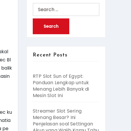
Search
for:
akal
Recent Posts
ec Bl
 balik
sasin
RTP Slot Sun of Egypt:
Panduan Lengkap untuk
Menang Lebih Banyak di
Mesin Slot Ini
Streamer Slot Sering
tec ku
Menang Besar? Ini
hatia
Penjelasan soal Settingan
a pe
Akun yang Wajib Kamu Tahu