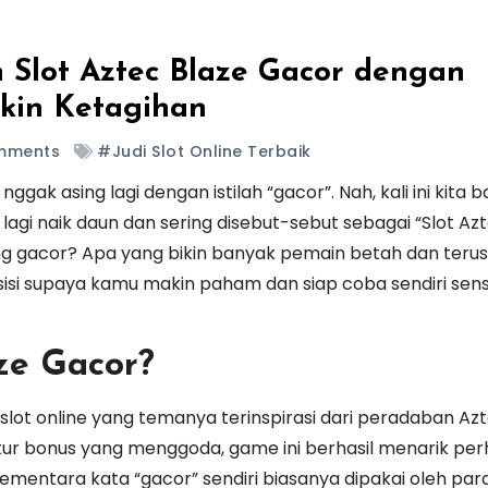
 Slot Aztec Blaze Gacor dengan
kin Ketagihan
mments
#judi Slot Online Terbaik
ggak asing lagi dengan istilah “gacor”. Nah, kali ini kita b
lagi naik daun dan sering disebut-sebut sebagai “Slot Azt
ang gacor? Apa yang bikin banyak pemain betah dan terus
 sisi supaya kamu makin paham dan siap coba sendiri sen
aze Gacor?
slot online yang temanya terinspirasi dari peradaban Az
itur bonus yang menggoda, game ini berhasil menarik per
ementara kata “gacor” sendiri biasanya dipakai oleh par