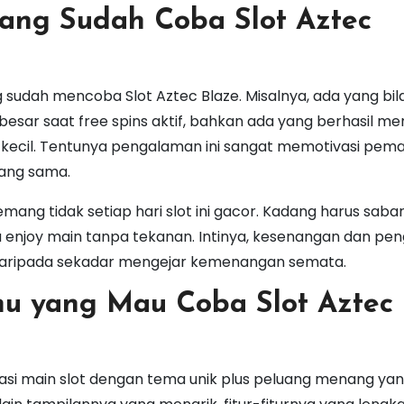
ang Sudah Coba Slot Aztec
g sudah mencoba Slot Aztec Blaze. Misalnya, ada yang bil
r saat free spins aktif, bahkan ada yang berhasil m
kecil. Tentunya pengalaman ini sangat memotivasi pemai
ang sama.
ang tidak setiap hari slot ini gacor. Kadang harus saba
a enjoy main tanpa tekanan. Intinya, kesenangan dan pen
g daripada sekadar mengejar kemenangan semata.
u yang Mau Coba Slot Aztec
si main slot dengan tema unik plus peluang menang yan