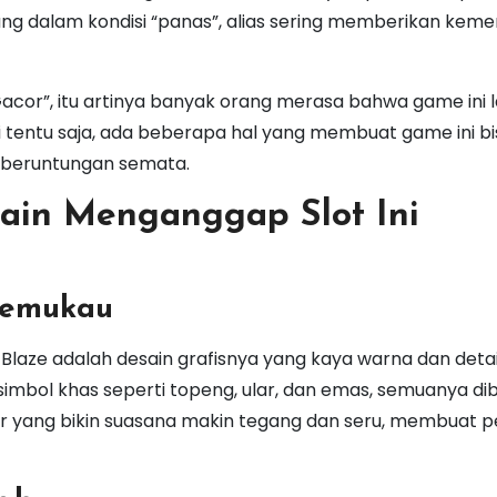
ng dalam kondisi “panas”, alias sering memberikan kem
Gacor”, itu artinya banyak orang merasa bahwa game ini l
i tentu saja, ada beberapa hal yang membuat game ini bi
eberuntungan semata.
in Menganggap Slot Ini
Memukau
 Blaze adalah desain grafisnya yang kaya warna dan detai
imbol khas seperti topeng, ular, dan emas, semuanya di
tar yang bikin suasana makin tegang dan seru, membuat 