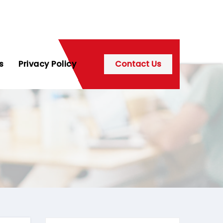
s
Privacy Policy
Contact Us