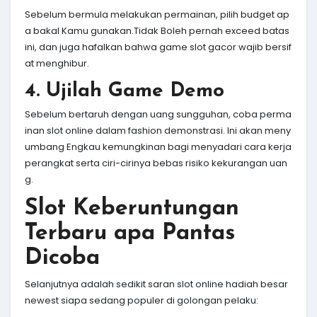
Sebelum bermula melakukan permainan, pilih budget ap
a bakal Kamu gunakan.Tidak Boleh pernah exceed batas
ini, dan juga hafalkan bahwa game slot gacor wajib bersif
at menghibur.
4. Ujilah Game Demo
Sebelum bertaruh dengan uang sungguhan, coba perma
inan slot online dalam fashion demonstrasi. Ini akan meny
umbang Engkau kemungkinan bagi menyadari cara kerja
perangkat serta ciri-cirinya bebas risiko kekurangan uan
g.
Slot Keberuntungan
Terbaru apa Pantas
Dicoba
Selanjutnya adalah sedikit saran slot online hadiah besar
newest siapa sedang populer di golongan pelaku: