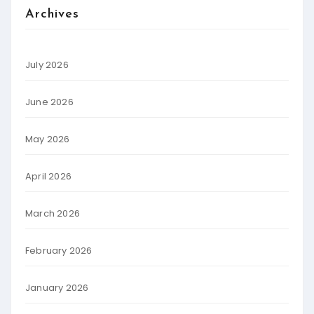
Archives
July 2026
June 2026
May 2026
April 2026
March 2026
February 2026
January 2026