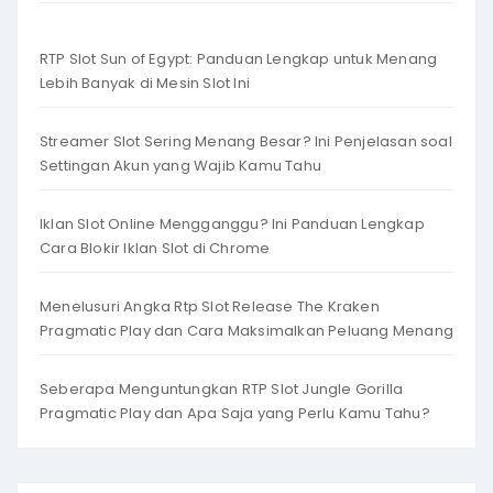
RTP Slot Sun of Egypt: Panduan Lengkap untuk Menang
Lebih Banyak di Mesin Slot Ini
Streamer Slot Sering Menang Besar? Ini Penjelasan soal
Settingan Akun yang Wajib Kamu Tahu
Iklan Slot Online Mengganggu? Ini Panduan Lengkap
Cara Blokir Iklan Slot di Chrome
Menelusuri Angka Rtp Slot Release The Kraken
Pragmatic Play dan Cara Maksimalkan Peluang Menang
Seberapa Menguntungkan RTP Slot Jungle Gorilla
Pragmatic Play dan Apa Saja yang Perlu Kamu Tahu?