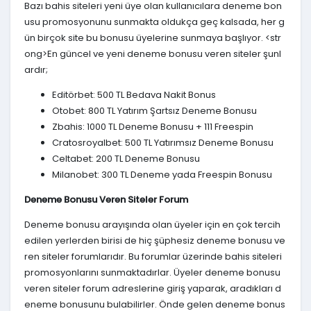
Bazı bahis siteleri yeni üye olan kullanıcılara deneme bon
usu promosyonunu sunmakta oldukça geç kalsada, her g
ün birçok site bu bonusu üyelerine sunmaya başlıyor. <str
ong>En güncel ve yeni deneme bonusu veren siteler şunl
ardır;
Editörbet: 500 TL Bedava Nakit Bonus
Otobet: 800 TL Yatırım Şartsız Deneme Bonusu
Zbahis: 1000 TL Deneme Bonusu + 111 Freespin
Cratosroyalbet: 500 TL Yatırımsız Deneme Bonusu
Celtabet: 200 TL Deneme Bonusu
Milanobet: 300 TL Deneme yada Freespin Bonusu
Deneme Bonusu Veren Siteler Forum
Deneme bonusu arayışında olan üyeler için en çok tercih
edilen yerlerden birisi de hiç şüphesiz deneme bonusu ve
ren siteler forumlarıdır. Bu forumlar üzerinde bahis siteleri
promosyonlarını sunmaktadırlar. Üyeler deneme bonusu
veren siteler forum adreslerine giriş yaparak, aradıkları d
eneme bonusunu bulabilirler. Önde gelen deneme bonus