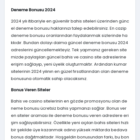
Deneme Bonusu 2024
2024 yılı itibariyle en güvenilir bahis siteleri üzerinden günc
el deneme bonusu haklarınızı talep edebilirsiniz. En cazip
deneme bonusu oranlarından faydalanmak sizlerinde ha
kkıdır. Bundan dolayı daima güncel deneme bonusu 2024
adreslerini güncellemekteyiz. Tek yapmanız gereken site
mizde paylaşılan güncel bahis ve casino site adreslerine
erişim sağlayıp, yeni üyelik oluşturmaktır. Ardından kumar
sitelerinin 2024 yılının en güzel fırsatlarından olan deneme
bonusuna otomatik sahip olacaksınız.
Bonus Veren Siteler
Bahis ve casino sitelerinin en gözde promosyonu olan de
neme bonusu ücretsiz bahis yapmanızı sağlar. Bonus ver
en siteler araması ile deneme bonusu veren adreslere eri
şim sağlayabilirsiniz. Özellikle yeni açılan bahis siteleri hızlı
bir şekilde üye kazanmak adına yüksek miktarda bedava
bonus dağıtmaktadır. Hoşgeldin bonusundan farkı, bu bon