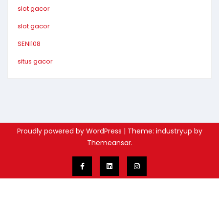
slot gacor
slot gacor
SENI108
situs gacor
Proudly powered by WordPress
|
Theme: industryup by
Themeansar
.