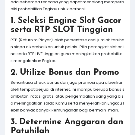
ada beberapa rencana yang dapat menolong memperb
aiki probabilitas Engkau untuk berhasil:
1. Seleksi Engine Slot Gacor
serta RTP SLOT Tinggian
RTP (Return to Player) ialah persentase asal jumlah taruha
n siapa dikembalikan untuk pelaku.Pilih perangkat slot onli
ne serta RTP LIVE tinggian guna meningkatkan probabilita
s mengalahkan Engkau.
2. Utilize Bonus dan Promo
Senantiasa check bonus dan juga promosi apa diberikan
oleh tempat berjudi di internet. Ini mampu berupa bonus s
ambutan, rotasi gratis, atau pengembalian uang yang bis
a meningkatkan saldo Kamu serta menyerahkan Engkau l
ebih banyak banyak kemungkinan bagi bermain-main.
3. Determine Anggaran dan
Patuhilah