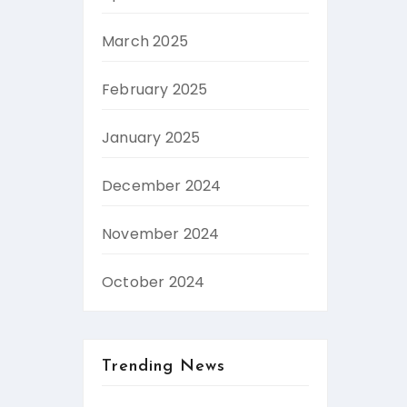
March 2025
February 2025
January 2025
December 2024
November 2024
October 2024
Trending News