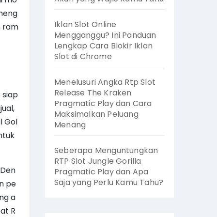
 meng
Iklan Slot Online
n ram
Mengganggu? Ini Panduan
Lengkap Cara Blokir Iklan
Slot di Chrome
Menelusuri Angka Rtp Slot
Release The Kraken
 siap
Pragmatic Play dan Cara
ual,
Maksimalkan Peluang
l Gol
Menang
ntuk
Seberapa Menguntungkan
RTP Slot Jungle Gorilla
 Den
Pragmatic Play dan Apa
Saja yang Perlu Kamu Tahu?
an pe
ng a
at R