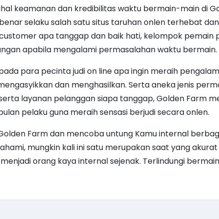
hal keamanan dan kredibilitas waktu bermain-main di G
 benar selaku salah satu situs taruhan onlen terhebat dan
a customer apa tanggap dan baik hati, kelompok pemain 
ngan apabila mengalami permasalahan waktu bermain.
pada para pecinta judi on line apa ingin meraih pengala
mengasyikkan dan menghasilkan. Serta aneka jenis perm
serta layanan pelanggan siapa tanggap, Golden Farm 
ulan pelaku guna meraih sensasi berjudi secara onlen.
Golden Farm dan mencoba untung Kamu internal berbag
ami, mungkin kali ini satu merupakan saat yang akurat
menjadi orang kaya internal sejenak. Terlindungi bermai