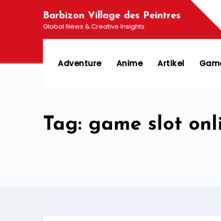
Skip
Barbizon Village des Peintres
to
Global News & Creative Insights
content
Adventure
Anime
Artikel
Gam
Tag: game slot onl