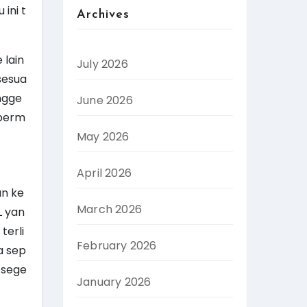
ini t
Archives
lain
July 2026
sesua
ngge
June 2026
 berm
May 2026
April 2026
n ke
March 2026
L yan
terli
February 2026
a sep
 sege
January 2026