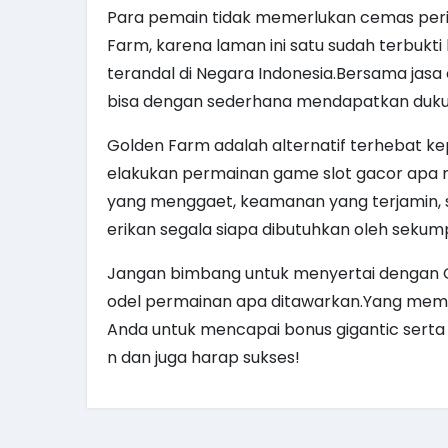
Para pemain tidak memerlukan cemas peri
Farm, karena laman ini satu sudah terbukti
terandal di Negara Indonesia.Bersama jas
bisa dengan sederhana mendapatkan duku
Golden Farm adalah alternatif terhebat ke
elakukan permainan game slot gacor apa 
yang menggaet, keamanan yang terjamin, 
erikan segala siapa dibutuhkan oleh sekump
Jangan bimbang untuk menyertai dengan 
odel permainan apa ditawarkan.Yang memah
Anda untuk mencapai bonus gigantic serta 
n dan juga harap sukses!