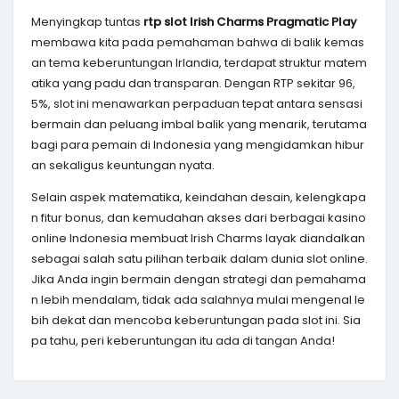
Menyingkap tuntas
rtp slot Irish Charms Pragmatic Play
membawa kita pada pemahaman bahwa di balik kemas
an tema keberuntungan Irlandia, terdapat struktur matem
atika yang padu dan transparan. Dengan RTP sekitar 96,
5%, slot ini menawarkan perpaduan tepat antara sensasi
bermain dan peluang imbal balik yang menarik, terutama
bagi para pemain di Indonesia yang mengidamkan hibur
an sekaligus keuntungan nyata.
Selain aspek matematika, keindahan desain, kelengkapa
n fitur bonus, dan kemudahan akses dari berbagai kasino
online Indonesia membuat Irish Charms layak diandalkan
sebagai salah satu pilihan terbaik dalam dunia slot online.
Jika Anda ingin bermain dengan strategi dan pemahama
n lebih mendalam, tidak ada salahnya mulai mengenal le
bih dekat dan mencoba keberuntungan pada slot ini. Sia
pa tahu, peri keberuntungan itu ada di tangan Anda!