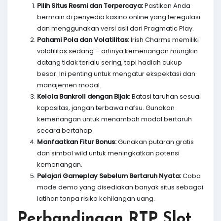
Pilih Situs Resmi dan Terpercaya:
Pastikan Anda
bermain di penyedia kasino online yang teregulasi
dan menggunakan versi asli dari Pragmatic Play.
Pahami Pola dan Volatilitas:
Irish Charms memiliki
volatilitas sedang – artinya kemenangan mungkin
datang tidak terlalu sering, tapi hadiah cukup
besar. Ini penting untuk mengatur ekspektasi dan
manajemen modal.
Kelola Bankroll dengan Bijak:
Batasi taruhan sesuai
kapasitas, jangan terbawa nafsu. Gunakan
kemenangan untuk menambah modal bertaruh
secara bertahap.
Manfaatkan Fitur Bonus:
Gunakan putaran gratis
dan simbol wild untuk meningkatkan potensi
kemenangan.
Pelajari Gameplay Sebelum Bertaruh Nyata:
Coba
mode demo yang disediakan banyak situs sebagai
latihan tanpa risiko kehilangan uang.
Perbandingan RTP Slot