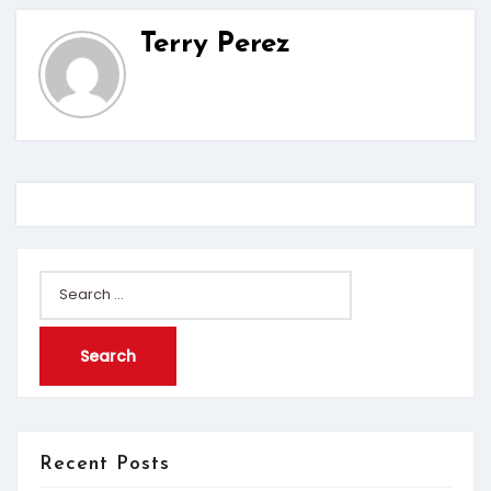
Terry Perez
Search
for:
Recent Posts