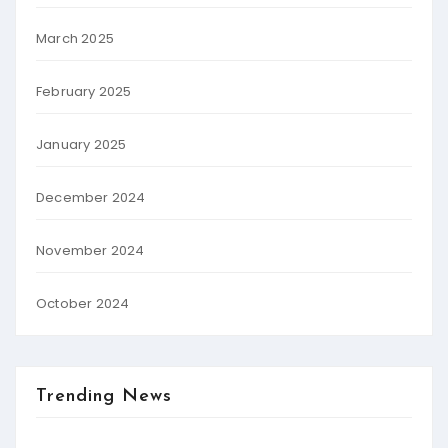
March 2025
February 2025
January 2025
December 2024
November 2024
October 2024
Trending News