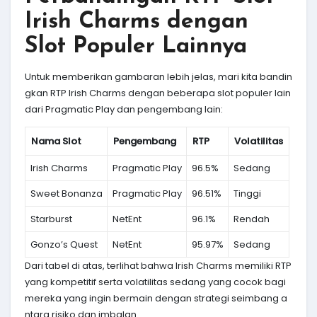
Irish Charms dengan
Slot Populer Lainnya
Untuk memberikan gambaran lebih jelas, mari kita bandin
gkan RTP Irish Charms dengan beberapa slot populer lain
dari Pragmatic Play dan pengembang lain:
Nama Slot
Pengembang
RTP
Volatilitas
Irish Charms
Pragmatic Play
96.5%
Sedang
Sweet Bonanza
Pragmatic Play
96.51%
Tinggi
Starburst
NetEnt
96.1%
Rendah
Gonzo’s Quest
NetEnt
95.97%
Sedang
Dari tabel di atas, terlihat bahwa Irish Charms memiliki RTP
yang kompetitif serta volatilitas sedang yang cocok bagi
mereka yang ingin bermain dengan strategi seimbang a
ntara risiko dan imbalan.