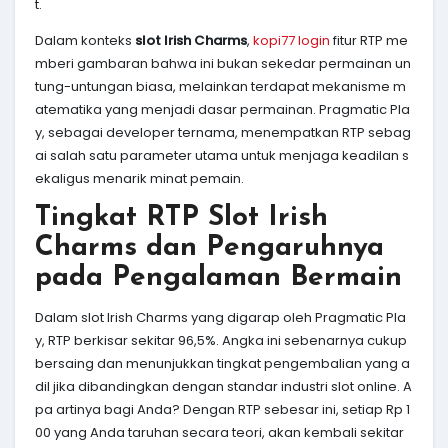
t.
Dalam konteks
slot Irish Charms
,
kopi77 login
fitur RTP me
mberi gambaran bahwa ini bukan sekedar permainan un
tung-untungan biasa, melainkan terdapat mekanisme m
atematika yang menjadi dasar permainan. Pragmatic Pla
y, sebagai developer ternama, menempatkan RTP sebag
ai salah satu parameter utama untuk menjaga keadilan s
ekaligus menarik minat pemain.
Tingkat RTP Slot Irish
Charms dan Pengaruhnya
pada Pengalaman Bermain
Dalam slot Irish Charms yang digarap oleh Pragmatic Pla
y, RTP berkisar sekitar 96,5%. Angka ini sebenarnya cukup
bersaing dan menunjukkan tingkat pengembalian yang a
dil jika dibandingkan dengan standar industri slot online. A
pa artinya bagi Anda? Dengan RTP sebesar ini, setiap Rp 1
00 yang Anda taruhan secara teori, akan kembali sekitar