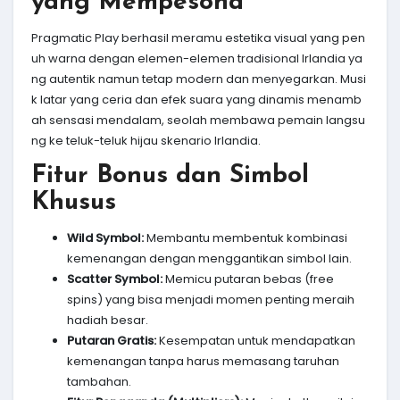
yang Mempesona
Pragmatic Play berhasil meramu estetika visual yang pen
uh warna dengan elemen-elemen tradisional Irlandia ya
ng autentik namun tetap modern dan menyegarkan. Musi
k latar yang ceria dan efek suara yang dinamis menamb
ah sensasi mendalam, seolah membawa pemain langsu
ng ke teluk-teluk hijau skenario Irlandia.
Fitur Bonus dan Simbol
Khusus
Wild Symbol:
Membantu membentuk kombinasi
kemenangan dengan menggantikan simbol lain.
Scatter Symbol:
Memicu putaran bebas (free
spins) yang bisa menjadi momen penting meraih
hadiah besar.
Putaran Gratis:
Kesempatan untuk mendapatkan
kemenangan tanpa harus memasang taruhan
tambahan.