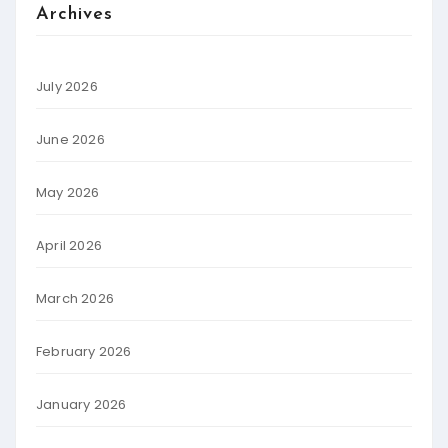
Archives
July 2026
June 2026
May 2026
April 2026
March 2026
February 2026
January 2026