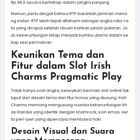
Rp 96,5 secara bertahap dalam jangka panjang.
Namun, perlu diingat bahwa RTP bukanlah jaminan mena
ng instan. RTP lebih tepat difahami sebagai angka rata-ra
ta yang dicapai setelah ribuan bahkan jutaan putaran. Ja
di, keberuntungan tetap menjadi bumbu utama dalam se
tiap sesi permainan.
Keunikan Tema dan
Fitur dalam Slot Irish
Charms Pragmatic Play
Tidak hanya soal angka, keasyikan bermain slot online tak
luput dari desain tema dan fitur bonus yang diusung. Irish
Charms memang mengusung nuansa keberuntungan kh
as Irlandia yang identik dengan shamrock, koin emas, ser
ta peri-peri yang dipercaya membawa hoki.
Desain Visual dan Suara