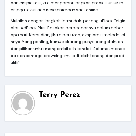
dan eksploitatif, kita mengambil langkah proaktif untuk m
enjaga fokus dan kesejahteraan saat online.
Mulailah dengan langkah termudah: pasang uBlock Origin
atau AdBlock Plus. Rasakan perbedaannya dalam beber
apa hari. Kemudian, jika diperlukan, eksplorasi metode lai
nnya. Yang penting, kamu sekarang punya pengetahuan
dan pilihan untuk mengambil alih kendali. Selamat menco
ba dan semoga browsing-mu jadi lebih tenang dan prod
uktif!
Terry Perez