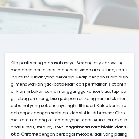
Kita pasti sering merasakannya. Sedang asyik browsing,
membaca berita, atau menonton video di YouTube, tiba-t
iba muncul iklan yang berkedip-kedip dengan suara bisin
g, menawarkan “jackpot besar” dari permainan slot onlin
e. Iklan ini bukan cuma mengganggu konsentrasi, tapi ba
gi sebagian orang, bisa jadi pemicu keinginan untuk men
coba hal yang sebenarnya ingin dihindari. Kalau kamu su
dah capek dengan serbuan iklan slot ini di browser Chro
me, kamu datang ke tempat yang tepat. Artikel ini bakal b
ahas tuntas, step-by-step,
bagaimana cara blokir iklan sl
ot di Chrome
dengan berbagai metode, dari yang paling