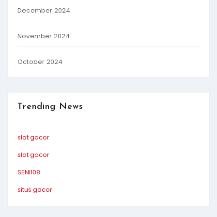
December 2024
November 2024
October 2024
Trending News
slot gacor
slot gacor
SENI108
situs gacor