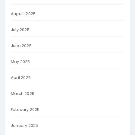
August 2025
July 2025
June 2025
May 2025
April 2025
March 2025
February 2025
January 2025