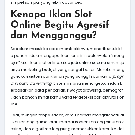
simpel sampai yang lebih advanced.
Kenapa Iklan Slot
Online Begitu Agresif
dan Mengganggu?
Sebelum masuk ke cara memblokirnya, menarik untuk kit
a pahami dulu mengapa iklan jenis ini seolah-olah “meng
ejar” kita. Iklan slot online, atau judi online secara umum, p
unya marketing budget yang sangat besar. Mereka meng
gunakan sistem periklanan yang canggih bernama
progr
ammatic advertising
. Sistem ini bisa menargetkan iklan b
erdasarkan data pencarian, riwayat browsing, demograf
i, dan bahkan minat kamu yang terdeteksi dari aktivitas on
line.
Jadi, mungkin tanpa sadar, kamu pernah mengklik satu ar
tikel tentang game, atau melihat konten tentang hiburan k
asino, dan algoritma langsung memasukkan kamu ke dal