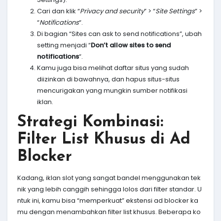
Cari dan klik “
Privacy and security
” > “
Site Settings
” >
“
Notifications
“.
Di bagian “Sites can ask to send notifications”, ubah
setting menjadi “
Don’t allow sites to send
notifications
“.
Kamu juga bisa melihat daftar situs yang sudah
diizinkan di bawahnya, dan hapus situs-situs
mencurigakan yang mungkin sumber notifikasi
iklan.
Strategi Kombinasi:
Filter List Khusus di Ad
Blocker
Kadang, iklan slot yang sangat bandel menggunakan tek
nik yang lebih canggih sehingga lolos dari filter standar. U
ntuk ini, kamu bisa “memperkuat” ekstensi ad blocker ka
mu dengan menambahkan filter list khusus. Beberapa ko