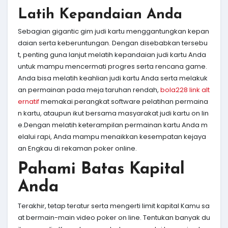
Latih Kepandaian Anda
Sebagian gigantic gim judi kartu menggantungkan kepan
daian serta keberuntungan. Dengan disebabkan tersebu
t, penting guna lanjut melatih kepandaian judi kartu Anda
untuk mampu mencermati progres serta rencana game.
Anda bisa melatih keahlian judi kartu Anda serta melakuk
an permainan pada meja taruhan rendah,
bola228 link alt
ernatif
memakai perangkat software pelatihan permaina
n kartu, ataupun ikut bersama masyarakat judi kartu on lin
e.Dengan melatih keterampilan permainan kartu Anda m
elalui rapi, Anda mampu menaikkan kesempatan kejaya
an Engkau di rekaman poker online.
Pahami Batas Kapital
Anda
Terakhir, tetap teratur serta mengerti limit kapital Kamu sa
at bermain-main video poker on line. Tentukan banyak du