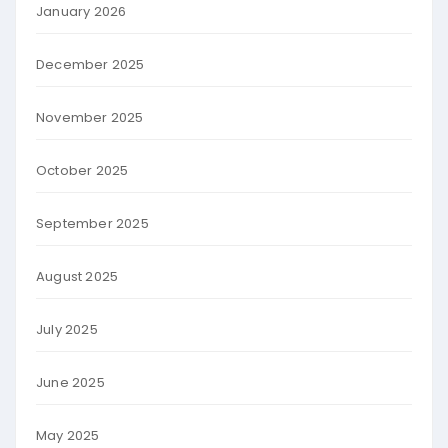
January 2026
December 2025
November 2025
October 2025
September 2025
August 2025
July 2025
June 2025
May 2025