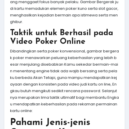
ang menggaet fokus banyak pelaku. Gambar Bergerak ju
di kartu memadukan elemen poker kuno serta slot gacor,
menghasilkan kejadian bermain apa istimewa serta men
ghibur.
Taktik untuk Berhasil pada
Video Poker Online
Dibandingkan serta poker konvensional, gambar bergera
k poker menawarkan peluang keberhasilan yang lebih b
esar menjulang disebabkan Kamu sekedar bermain-mai
n menentang engine tidak ada wajib bersaing serta pela
ku berbeda.Akan Tetapi, guna mampu mendapatkan kej
ayaan dengan konsisten pada video judi kartu on line, En
gkau butuh mengikuti sedikit rencana password. Selanjut
nya merupakan lima taktik ultimatif bagi membantu Engka
u mendapatkan keberhasilan pada rekaman permainan
kartu online:
Pahami Jenis-jenis