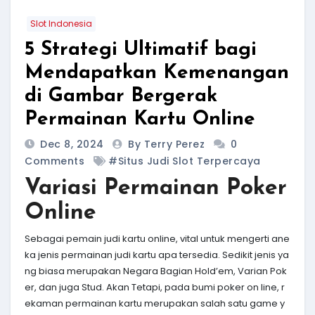
Slot Indonesia
5 Strategi Ultimatif bagi
Mendapatkan Kemenangan
di Gambar Bergerak
Permainan Kartu Online
Dec 8, 2024
By Terry Perez
0
Comments
#situs Judi Slot Terpercaya
Variasi Permainan Poker
Online
Sebagai pemain judi kartu online, vital untuk mengerti ane
ka jenis permainan judi kartu apa tersedia. Sedikit jenis ya
ng biasa merupakan Negara Bagian Hold’em, Varian Pok
er, dan juga Stud. Akan Tetapi, pada bumi poker on line, r
ekaman permainan kartu merupakan salah satu game y