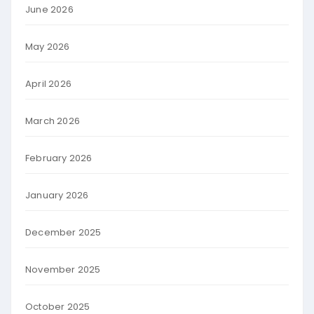
June 2026
May 2026
April 2026
March 2026
February 2026
January 2026
December 2025
November 2025
October 2025