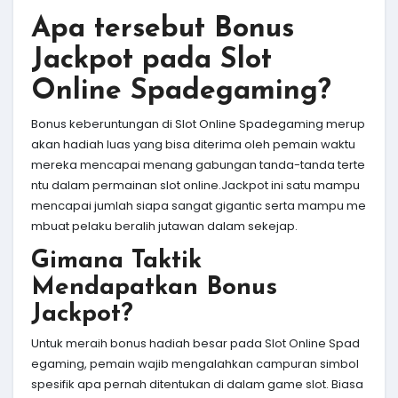
Apa tersebut Bonus
Jackpot pada Slot
Online Spadegaming?
Bonus keberuntungan di Slot Online Spadegaming merup
akan hadiah luas yang bisa diterima oleh pemain waktu
mereka mencapai menang gabungan tanda-tanda terte
ntu dalam permainan slot online.Jackpot ini satu mampu
mencapai jumlah siapa sangat gigantic serta mampu me
mbuat pelaku beralih jutawan dalam sekejap.
Gimana Taktik
Mendapatkan Bonus
Jackpot?
Untuk meraih bonus hadiah besar pada Slot Online Spad
egaming, pemain wajib mengalahkan campuran simbol
spesifik apa pernah ditentukan di dalam game slot. Biasa