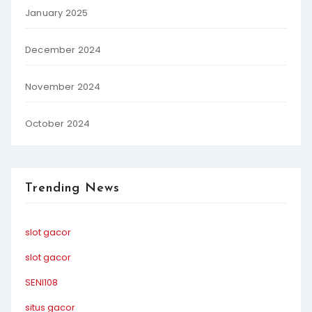
January 2025
December 2024
November 2024
October 2024
Trending News
slot gacor
slot gacor
SENI108
situs gacor