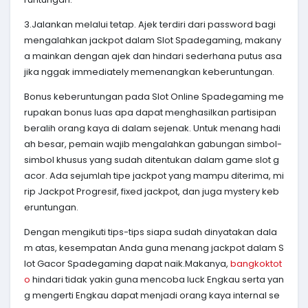
3.Jalankan melalui tetap. Ajek terdiri dari password bagi
mengalahkan jackpot dalam Slot Spadegaming, makany
a mainkan dengan ajek dan hindari sederhana putus asa
jika nggak immediately memenangkan keberuntungan.
Bonus keberuntungan pada Slot Online Spadegaming me
rupakan bonus luas apa dapat menghasilkan partisipan
beralih orang kaya di dalam sejenak. Untuk menang hadi
ah besar, pemain wajib mengalahkan gabungan simbol-
simbol khusus yang sudah ditentukan dalam game slot g
acor. Ada sejumlah tipe jackpot yang mampu diterima, mi
rip Jackpot Progresif, fixed jackpot, dan juga mystery keb
eruntungan.
Dengan mengikuti tips-tips siapa sudah dinyatakan dala
m atas, kesempatan Anda guna menang jackpot dalam S
lot Gacor Spadegaming dapat naik.Makanya,
bangkoktot
o
hindari tidak yakin guna mencoba luck Engkau serta yan
g mengerti Engkau dapat menjadi orang kaya internal se