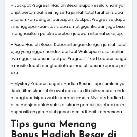
– Jackpot Progresif: Hadiah Besar siapa keseluruhannya l
anjut bertambah seiring serta jumlah total taruhan siapa
ditanamkan dengan partisipan. Jackpot Progresive dapa
t menggapai kuantitas siapa amat gigantic dan juga bisa
menghasilkan pelaku berubah jutawan internal sekejap.
– Fixed Hadiah Besar: Keberuntungan dengan jumlah total
ajeg yang nggak hendak berlipat.Walaupun keseluruhan
nya nggak sebesar Jackpot Progresif, fixed keberuntunga
n masih dapat menghadiahkan hadiah besar kepada pel
aku.
– Mystery Keberuntungan: Hadiah Besar siapa jumlahnya
tidak ditentukan lebih awal dan bisa dikasih secara rando
m bagi partisipan waktu bermain-main. Mystery hadiah b
esar menjadi salah satu kesukaan pemain disebabkan m
enghasilkan game slot gacor menjadi lebih memesona.
Tips guna Menang
Bonus Hadiah Besar di