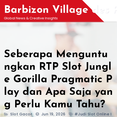
Skip
Barbizon Village des 
to
content
Global News & Creative Insights
Seberapa Menguntu
ngkan RTP Slot Jungl
e Gorilla Pragmatic P
lay dan Apa Saja yan
g Perlu Kamu Tahu?
Slot Gacor
Jun 19, 2026
#judi Slot Online I