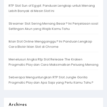
RTP Slot Sun of Egypt: Panduan Lengkap untuk Menang
Lebih Banyak di Mesin Slot Ini
Streamer Slot Sering Menang Besar? Ini Penjelasan soal
Settingan Akun yang Wajib Kamu Tahu
Iklan Slot Online Mengganggu? Ini Panduan Lengkap
Cara Blokir Iklan Slot di Chrome
Menelusuri Angka Rtp Slot Release The Kraken
Pragmatic Play dan Cara Maksimalkan Peluang Menang
Seberapa Menguntungkan RTP Slot Jungle Gorilla
Pragmatic Play dan Apa Saja yang Perlu Kamu Tahu?
Archives