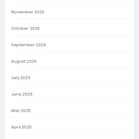
November 2025
October 2025
September 2025
August 2025
July 2025
June 2025
May 2025
April 2025