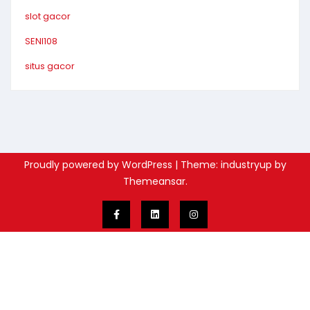
slot gacor
SENI108
situs gacor
Proudly powered by WordPress
|
Theme: industryup by
Themeansar
.