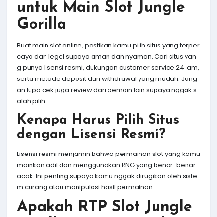
untuk Main Slot Jungle
Gorilla
Buat main slot online, pastikan kamu pilih situs yang terper
caya dan legal supaya aman dan nyaman. Cari situs yan
g punya lisensi resmi, dukungan customer service 24 jam,
serta metode deposit dan withdrawal yang mudah. Jang
an lupa cek juga review dari pemain lain supaya nggak s
alah pilih.
Kenapa Harus Pilih Situs
dengan Lisensi Resmi?
Lisensi resmi menjamin bahwa permainan slot yang kamu
mainkan adil dan menggunakan RNG yang benar-benar
acak. Ini penting supaya kamu nggak dirugikan oleh siste
m curang atau manipulasi hasil permainan.
Apakah RTP Slot Jungle