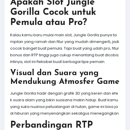
Apakah Slot Jungle
Gorilla Cocok untuk
Pemula atau Pro?
Kalau kamu baru mulai main slot, Jungle Gorilla punya ta
mpilan yang ramah dan fitur yang mudah dimengerti, jadi
cocok banget buat pemula. Tapi buat yang udah pro, fitur
bonus dan RTP tinggi juga cukup menantang buat dicoba.
Intinya, slot ini fleksibel buat berbagai tipe pemain.
Visual dan Suara yang
Mendukung Atmosfer Game
Jungle Gorilla hadir dengan grafik 3D yang keren dan efe
k suara alam yang bikin suasana makin hidup. Buat kamu
yang suka nuansa petualangan di hutan, game ini bisa ja
di hiburan yang menyenangkan sekaligus menegangkan.
Perbandingan RTP