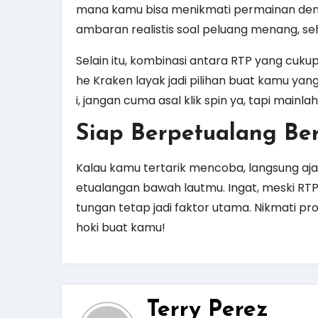
mana kamu bisa menikmati permainan deng
ambaran realistis soal peluang menang, se
Selain itu, kombinasi antara RTP yang cuku
he Kraken layak jadi pilihan buat kamu yan
i, jangan cuma asal klik spin ya, tapi mai
Siap Berpetualang Be
Kalau kamu tertarik mencoba, langsung aja
etualangan bawah lautmu. Ingat, meski 
tungan tetap jadi faktor utama. Nikmati 
hoki buat kamu!
Terry Perez