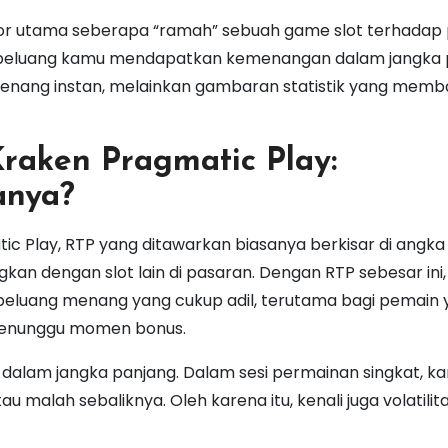
kator utama seberapa “ramah” sebuah game slot terhada
ar peluang kamu mendapatkan kemenangan dalam jangka 
menang instan, melainkan gambaran statistik yang memb
Kraken Pragmatic Play:
anya?
ic Play, RTP yang ditawarkan biasanya berkisar di angk
ingkan dengan slot lain di pasaran. Dengan RTP sebesar ini
peluang menang yang cukup adil, terutama bagi pemain y
 menunggu momen bonus.
ta dalam jangka panjang. Dalam sesi permainan singkat, k
malah sebaliknya. Oleh karena itu, kenali juga volatilit