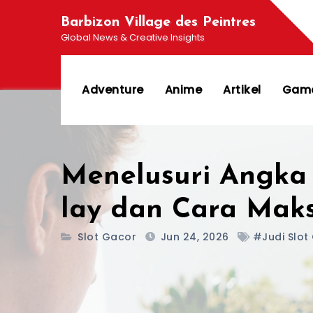
Skip
Barbizon Village des Peintres
to
Global News & Creative Insights
content
Adventure
Anime
Artikel
Gam
Menelusuri Angka 
lay dan Cara Mak
Slot Gacor
Jun 24, 2026
#judi Slot 