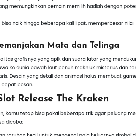
if yang memungkinkan pemain memilih hadiah dengan pote
er bisa naik hingga beberapa kali lipat, memperbesar nilai
Memanjakan Mata dan Telinga
litas grafisnya yang apik dan suara latar yang menduku
awa ke dunia bawah laut penuh makhluk misterius dan te
ris. Desain yang detail dan animasi halus membuat game 
 cepat bosan.
 Slot Release The Kraken
n, kamu tetap bisa pakai beberapa trik agar peluang m
sa dicoba:
an taruhan kecil untuk mengenal pola keluarnya simbol 