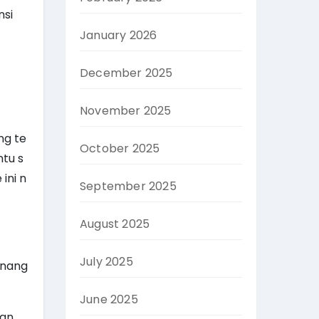
nsi
January 2026
December 2025
November 2025
ng te
October 2025
ntu s
ini n
September 2025
August 2025
July 2025
enang
June 2025
dan