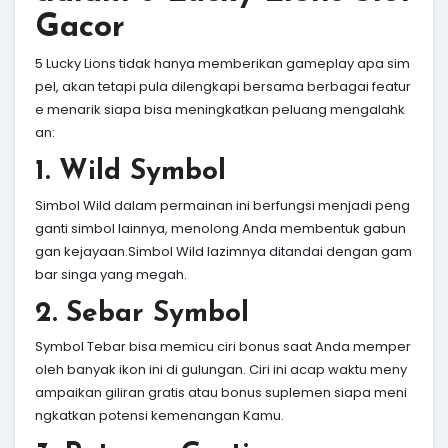
Gacor
5 Lucky Lions tidak hanya memberikan gameplay apa sim
pel, akan tetapi pula dilengkapi bersama berbagai featur
e menarik siapa bisa meningkatkan peluang mengalahk
an:
1. Wild Symbol
Simbol Wild dalam permainan ini berfungsi menjadi peng
ganti simbol lainnya, menolong Anda membentuk gabun
gan kejayaan.Simbol Wild lazimnya ditandai dengan gam
bar singa yang megah.
2. Sebar Symbol
Symbol Tebar bisa memicu ciri bonus saat Anda memper
oleh banyak ikon ini di gulungan. Ciri ini acap waktu meny
ampaikan giliran gratis atau bonus suplemen siapa meni
ngkatkan potensi kemenangan Kamu.