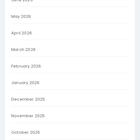
May 2026
April 2026
March 2026
February 2026
January 2026
December 2025
November 2025
October 2025