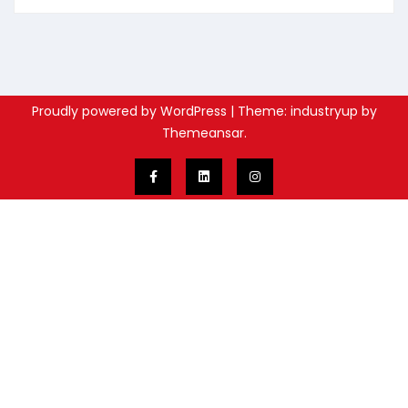
Proudly powered by WordPress
|
Theme: industryup by
Themeansar
.