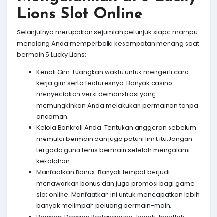
Lions Slot Online
Selanjutnya merupakan sejumlah petunjuk siapa mampu
menolong Anda memperbaiki kesempatan menang saat
bermain 5 Lucky Lions:
Kenali Gim: Luangkan waktu untuk mengerti cara
kerja gim serta featuresnya. Banyak casino
menyediakan versi demonstrasi yang
memungkinkan Anda melakukan permainan tanpa
ancaman.
Kelola Bankroll Anda: Tentukan anggaran sebelum
memulai bermain dan juga patuhi limit itu.Jangan
tergoda guna terus bermain setelah mengalami
kekalahan.
Manfaatkan Bonus: Banyak tempat berjudi
menawarkan bonus dan juga promosi bagi game
slot online. Manfaatkan ini untuk mendapatkan lebih
banyak melimpah peluang bermain-main.
Bermain Dengan Bertanggung Jawab: Ingatlah