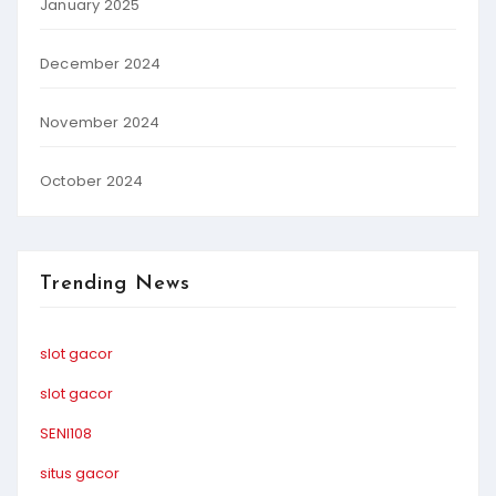
January 2025
December 2024
November 2024
October 2024
Trending News
slot gacor
slot gacor
SENI108
situs gacor