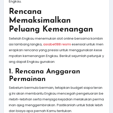
Engkau.
Rencana
Memaksimalkan
Peluang Kemenangan
Setelah Engkau menemukan slot online bersama kombin
asi lambang langka,
asiabet188 resmi
esensial untuk men
erapkan rencana yang presisi untuk menggunakan kese
mpatan kemenangan Engkau. Berikut sejumlah petunjuk y
ang dapat Engkau gunakan:
1. Rencana Anggaran
Permainan
Sebelum bermula bermain, tetapkan budget siapa teran
g.Ini akan membantu Engkau mencegah pengeluaran be
rlebih-lebihan serta menjaga kejadian melakukan perma
inan ajeg menggembirakan. Pastikanlah untuk tidak lebih
dari biaya apa pernah Kamu tentukan.