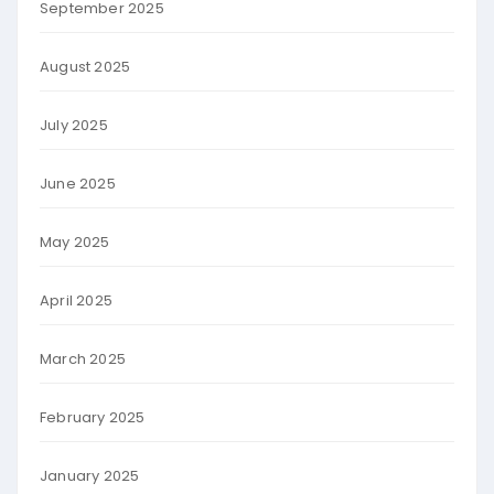
September 2025
August 2025
July 2025
June 2025
May 2025
April 2025
March 2025
February 2025
January 2025