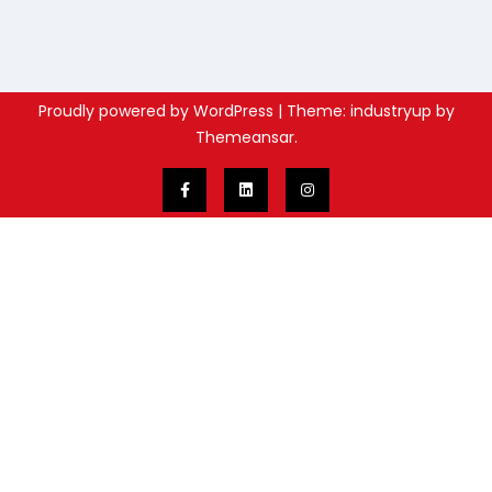
Proudly powered by WordPress
|
Theme: industryup by
Themeansar
.